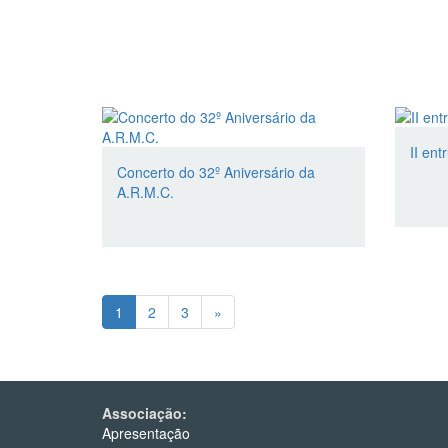
II ent
Concerto do 32º Aniversário da
A.R.M.C.
1
2
3
»
Associação:
Apresentação