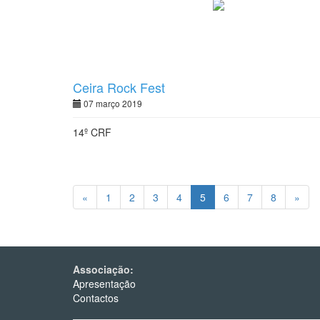
Ceira Rock Fest
07 março 2019
14º CRF
«
1
2
3
4
5
6
7
8
»
Associação:
Apresentação
Contactos