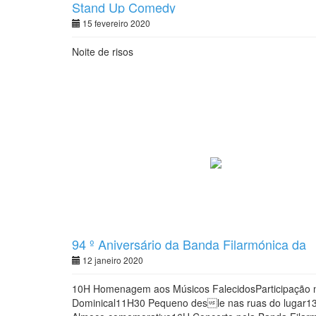
Stand Up Comedy
15 fevereiro 2020
Noite de risos
94 º Aniversário da Banda Filarmónica da
A.R.M.C.
12 janeiro 2020
10H Homenagem aos Músicos FalecidosParticipação 
Dominical11H30 Pequeno desle nas ruas do lugar1